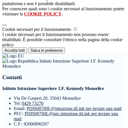
piattaforma e non è possibile disabilitarli.
Per conoscere quali sono i cookie necessari al funzionamento potete
visionare la
COOKIE POLICY
.
Cookie necessari per il funzionamento
I cookie necessari per il funzionamento non possono essere
disabilitati. È possibile consultare l'elenco nella pagina della cookie
policy.
Accetta tutti
Salva le preferenze
Istituto Istruzione Superiore J.F. Kennedy
Monselice
Contatti
Istituto Istruzione Superiore J.F. Kennedy Monselice
Via De Gasperi 20, 35043 Monselice
Tel:
0429 73270
Email:
PDIS00700L@istruzione.it
Link per inviare una mail
PEC:
PDIS00700L@pec.istruzione.it
Link per inviare una
mail
C.F.: 82006890287