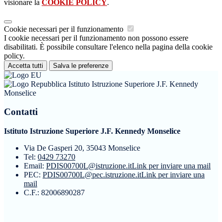
visionare la
COOKIE POLICY
.
Cookie necessari per il funzionamento
I cookie necessari per il funzionamento non possono essere
disabilitati. È possibile consultare l'elenco nella pagina della cookie
policy.
Accetta tutti
Salva le preferenze
Istituto Istruzione Superiore J.F. Kennedy
Monselice
Contatti
Istituto Istruzione Superiore J.F. Kennedy Monselice
Via De Gasperi 20, 35043 Monselice
Tel:
0429 73270
Email:
PDIS00700L@istruzione.it
Link per inviare una mail
PEC:
PDIS00700L@pec.istruzione.it
Link per inviare una
mail
C.F.: 82006890287