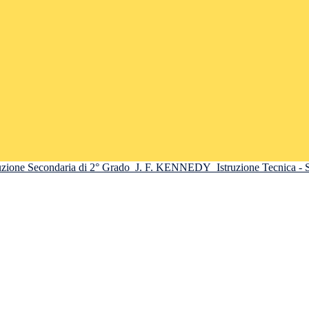
truzione Secondaria di 2° Grado
J. F. KENNEDY
Istruzione Tecnica -