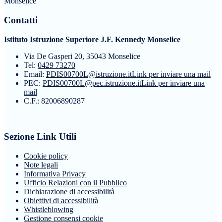
Monselice
Contatti
Istituto Istruzione Superiore J.F. Kennedy Monselice
Via De Gasperi 20, 35043 Monselice
Tel:
0429 73270
Email:
PDIS00700L@istruzione.it
Link per inviare una mail
PEC:
PDIS00700L@pec.istruzione.it
Link per inviare una
mail
C.F.: 82006890287
Sezione Link Utili
Cookie policy
Note legali
Informativa Privacy
Ufficio Relazioni con il Pubblico
Dichiarazione di accessibilità
Obiettivi di accessibilità
Whistleblowing
Gestione consensi cookie