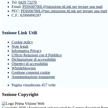
Tel:
0429 73270
Email:
PDIS00700L@istruzione.it
Link per inviare una mail
PEC:
PDIS00700L@pec.istruzione.it
Link per inviare una mail
C.F.: 82006890287
Sezione Link Utili
Cookie policy
Note legali
Informativa Privacy
Ufficio Relazioni con il Pubblico
Dichiarazione di accessibilità
Obiettivi di accessibilità
Whistleblowing
Gestione consensi cookie
Amministrazione trasparente
Pagina visualizzata
457
volte
Sezione Copyright
Copyright 2026 | Engineered and powered by Gruppo Spaggiari Parm