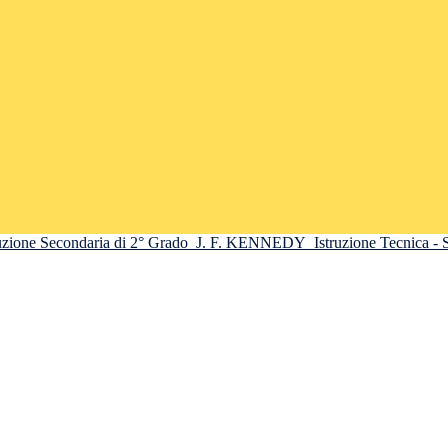
truzione Secondaria di 2° Grado
J. F. KENNEDY
Istruzione Tecnica -