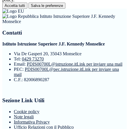
Accetta tutti
Salva le preferenze
Istituto Istruzione Superiore J.F. Kennedy
Monselice
Contatti
Istituto Istruzione Superiore J.F. Kennedy Monselice
Via De Gasperi 20, 35043 Monselice
Tel:
0429 73270
Email:
PDIS00700L@istruzione.it
Link per inviare una mail
PEC:
PDIS00700L@pec.istruzione.it
Link per inviare una
mail
C.F.: 82006890287
Sezione Link Utili
Cookie policy
Note legali
Informativa Privacy
Ufficio Relazioni con il Pubblico