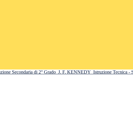
truzione Secondaria di 2° Grado
J. F. KENNEDY
Istruzione Tecnica -