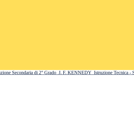
truzione Secondaria di 2° Grado
J. F. KENNEDY
Istruzione Tecnica -