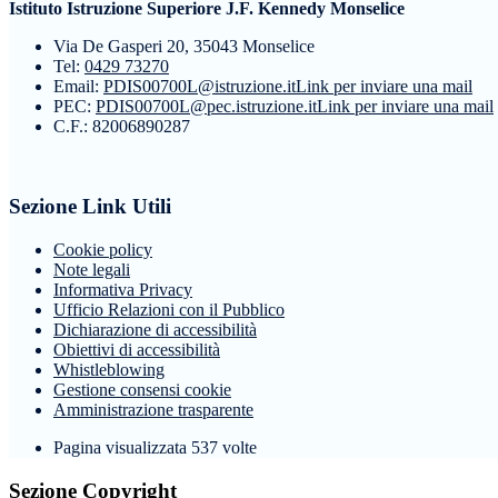
Istituto Istruzione Superiore J.F. Kennedy Monselice
Via De Gasperi 20, 35043 Monselice
Tel:
0429 73270
Email:
PDIS00700L@istruzione.it
Link per inviare una mail
PEC:
PDIS00700L@pec.istruzione.it
Link per inviare una mail
C.F.: 82006890287
Sezione Link Utili
Cookie policy
Note legali
Informativa Privacy
Ufficio Relazioni con il Pubblico
Dichiarazione di accessibilità
Obiettivi di accessibilità
Whistleblowing
Gestione consensi cookie
Amministrazione trasparente
Pagina visualizzata
537
volte
Sezione Copyright