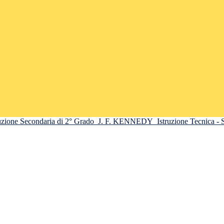
truzione Secondaria di 2° Grado
J. F. KENNEDY
Istruzione Tecnica -