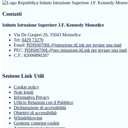
Istituto Istruzione Superiore J.F. Kennedy Monse
Contatti
Istituto Istruzione Superiore J.F. Kennedy Monselice
Via De Gasperi 20, 35043 Monselice
Tel:
0429 73270
Email:
PDIS00700L@istruzione.it
Link per inviare una mail
PEC:
PDIS00700L@pec.istruzione.it
Link per inviare una mail
C.F.: 82006890287
Sezione Link Utili
Cookie policy
Note legali
Informativa Privacy
Ufficio Relazioni con il Pubblico
Dichiarazione di accessibilità
Obiettivi di accessibilità
Whistleblowing
Gestione consensi cookie