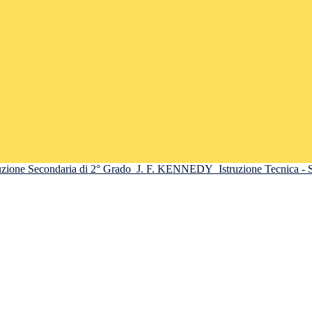
truzione Secondaria di 2° Grado
J. F. KENNEDY
Istruzione Tecnica -