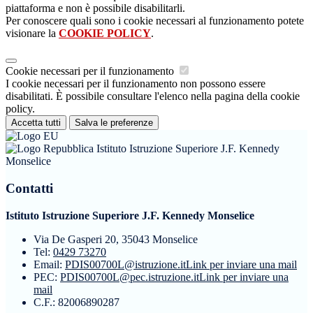
piattaforma e non è possibile disabilitarli.
Per conoscere quali sono i cookie necessari al funzionamento potete
visionare la
COOKIE POLICY
.
Cookie necessari per il funzionamento
I cookie necessari per il funzionamento non possono essere
disabilitati. È possibile consultare l'elenco nella pagina della cookie
policy.
Accetta tutti
Salva le preferenze
Istituto Istruzione Superiore J.F. Kennedy
Monselice
Contatti
Istituto Istruzione Superiore J.F. Kennedy Monselice
Via De Gasperi 20, 35043 Monselice
Tel:
0429 73270
Email:
PDIS00700L@istruzione.it
Link per inviare una mail
PEC:
PDIS00700L@pec.istruzione.it
Link per inviare una
mail
C.F.: 82006890287