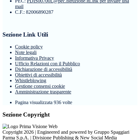
PEC:
PDIS00700L@pec.istruzione.it
Link per inviare una
mail
C.F.: 82006890287
Sezione Link Utili
Cookie policy
Note legali
Informativa Privacy
Ufficio Relazioni con il Pubblico
Dichiarazione di accessibilità
Obiettivi di accessibilità
Whistleblowing
Gestione consensi cookie
Amministrazione trasparente
Pagina visualizzata
936
volte
Sezione Copyright
Copyright 2026 | Engineered and powered by Gruppo Spaggiari
Parma S.p.A. | Divisione Publishing & New Social Media