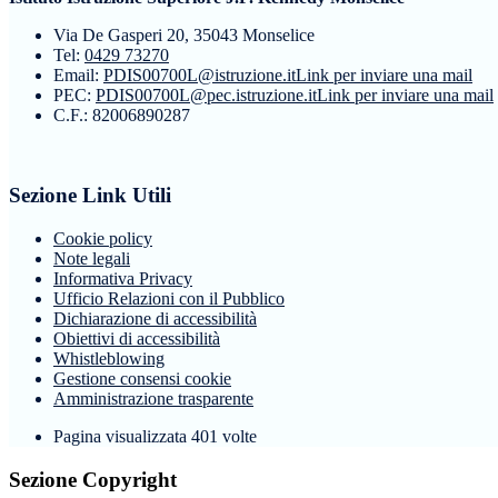
Via De Gasperi 20, 35043 Monselice
Tel:
0429 73270
Email:
PDIS00700L@istruzione.it
Link per inviare una mail
PEC:
PDIS00700L@pec.istruzione.it
Link per inviare una mail
C.F.: 82006890287
Sezione Link Utili
Cookie policy
Note legali
Informativa Privacy
Ufficio Relazioni con il Pubblico
Dichiarazione di accessibilità
Obiettivi di accessibilità
Whistleblowing
Gestione consensi cookie
Amministrazione trasparente
Pagina visualizzata
401
volte
Sezione Copyright