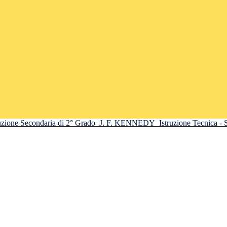
truzione Secondaria di 2° Grado
J. F. KENNEDY
Istruzione Tecnica -