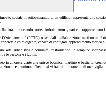
.
impatto sociale. Il sottopassaggio di un edificio rappresenta uno spazio
.
lla città, intrecciando storie, simboli e immaginari che rappresentano la 
 l’Orientamento” (PCTO) nasce dalla collaborazione tra il nostro Istit
va concreta e coinvolgente, capace di coniugare apprendimento teorico e 
re arte, urbanistica e comunità, trasformando un semplice sottopassag
 tra le persone e i luoghi.
eo in un'opera d'arte che unisce botanica, giardino e bestiario, crean
 funzionale e anonimo, offrendo ai visitatori un momento di meraviglia 