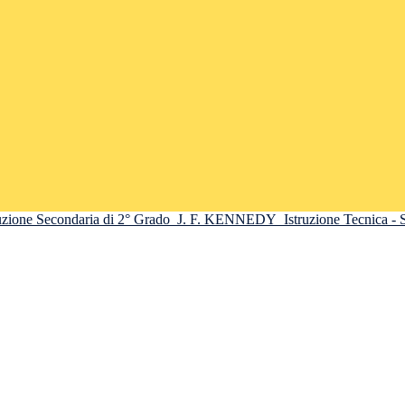
truzione Secondaria di 2° Grado
J. F. KENNEDY
Istruzione Tecnica -