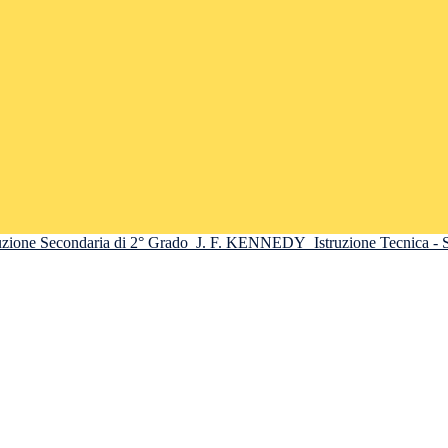
truzione Secondaria di 2° Grado
J. F. KENNEDY
Istruzione Tecnica -