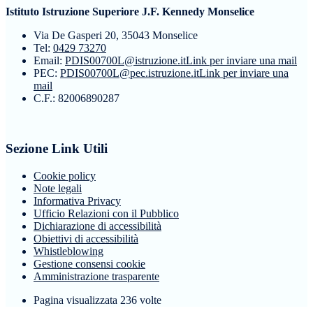
Istituto Istruzione Superiore J.F. Kennedy Monselice
Via De Gasperi 20, 35043 Monselice
Tel:
0429 73270
Email:
PDIS00700L@istruzione.it
Link per inviare una mail
PEC:
PDIS00700L@pec.istruzione.it
Link per inviare una
mail
C.F.: 82006890287
Sezione Link Utili
Cookie policy
Note legali
Informativa Privacy
Ufficio Relazioni con il Pubblico
Dichiarazione di accessibilità
Obiettivi di accessibilità
Whistleblowing
Gestione consensi cookie
Amministrazione trasparente
Pagina visualizzata
236
volte