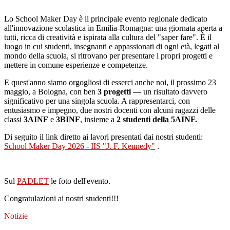
.
Lo School Maker Day è il principale evento regionale dedicato
all'innovazione scolastica in Emilia-Romagna: una giornata aperta a
tutti, ricca di creatività e ispirata alla cultura del "saper fare". È il
luogo in cui studenti, insegnanti e appassionati di ogni età, legati al
mondo della scuola, si ritrovano per presentare i propri progetti e
mettere in comune esperienze e competenze.
E quest'anno siamo orgogliosi di esserci anche noi, il prossimo 23
maggio, a Bologna, con ben
3 progetti
— un risultato davvero
significativo per una singola scuola. A rappresentarci, con
entusiasmo e impegno, due nostri docenti con alcuni ragazzi delle
classi
3AINF
e
3BINF
, insieme a
2 studenti della 5AINF.
Di seguito il link diretto ai lavori presentati dai nostri studenti:
School Maker Day 2026 - IIS "J. F. Kennedy"
.
.
Sul
PADLET
le foto dell'evento.
Congratulazioni ai nostri studenti!!!
Notizie