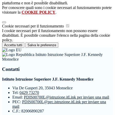
piattaforma e non è possibile disabilitarli.
Per conoscere quali sono i cookie necessari al funzionamento potete
visionare la
COOKIE POLICY
.
Cookie necessari per il funzionamento
I cookie necessari per il funzionamento non possono essere
disabilitati. È possibile consultare l'elenco nella pagina della cookie
policy.
Accetta tutti
Salva le preferenze
Istituto Istruzione Superiore J.F. Kennedy
Monselice
Contatti
Istituto Istruzione Superiore J.F. Kennedy Monselice
Via De Gasperi 20, 35043 Monselice
Tel:
0429 73270
Email:
PDIS00700L@istruzione.it
Link per inviare una mail
PEC:
PDIS00700L@pec.istruzione.it
Link per inviare una
mail
C.F.: 82006890287