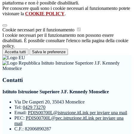
piattaforma e non è possibile disabilitarli.
Per conoscere quali sono i cookie necessari al funzionamento potete
visionare la
COOKIE POLICY
.
Cookie necessari per il funzionamento
I cookie necessari per il funzionamento non possono essere
disabilitati. È possibile consultare l'elenco nella pagina della cookie
policy.
Accetta tutti
Salva le preferenze
Istituto Istruzione Superiore J.F. Kennedy
Monselice
Contatti
Istituto Istruzione Superiore J.F. Kennedy Monselice
Via De Gasperi 20, 35043 Monselice
Tel:
0429 73270
Email:
PDIS00700L@istruzione.it
Link per inviare una mail
PEC:
PDIS00700L@pec.istruzione.it
Link per inviare una
mail
C.F.: 82006890287