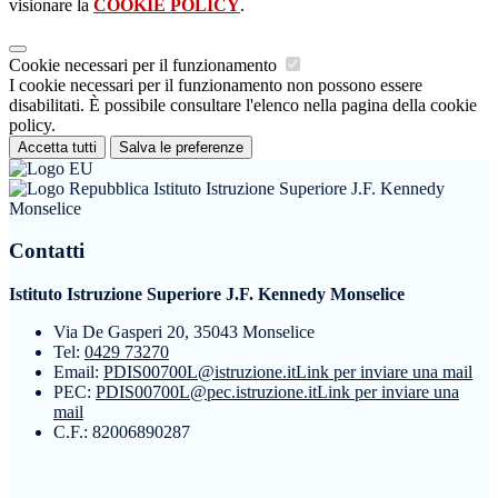
visionare la
COOKIE POLICY
.
Cookie necessari per il funzionamento
I cookie necessari per il funzionamento non possono essere
disabilitati. È possibile consultare l'elenco nella pagina della cookie
policy.
Accetta tutti
Salva le preferenze
Istituto Istruzione Superiore J.F. Kennedy
Monselice
Contatti
Istituto Istruzione Superiore J.F. Kennedy Monselice
Via De Gasperi 20, 35043 Monselice
Tel:
0429 73270
Email:
PDIS00700L@istruzione.it
Link per inviare una mail
PEC:
PDIS00700L@pec.istruzione.it
Link per inviare una
mail
C.F.: 82006890287