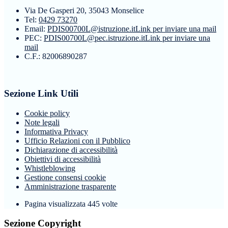
Via De Gasperi 20, 35043 Monselice
Tel:
0429 73270
Email:
PDIS00700L@istruzione.it
Link per inviare una mail
PEC:
PDIS00700L@pec.istruzione.it
Link per inviare una
mail
C.F.: 82006890287
Sezione Link Utili
Cookie policy
Note legali
Informativa Privacy
Ufficio Relazioni con il Pubblico
Dichiarazione di accessibilità
Obiettivi di accessibilità
Whistleblowing
Gestione consensi cookie
Amministrazione trasparente
Pagina visualizzata
445
volte
Sezione Copyright