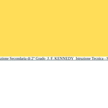
truzione Secondaria di 2° Grado
J. F. KENNEDY
Istruzione Tecnica -