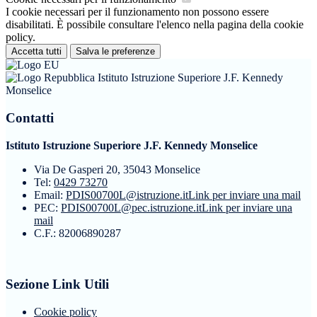
I cookie necessari per il funzionamento non possono essere
disabilitati. È possibile consultare l'elenco nella pagina della cookie
policy.
Accetta tutti
Salva le preferenze
Istituto Istruzione Superiore J.F. Kennedy
Monselice
Contatti
Istituto Istruzione Superiore J.F. Kennedy Monselice
Via De Gasperi 20, 35043 Monselice
Tel:
0429 73270
Email:
PDIS00700L@istruzione.it
Link per inviare una mail
PEC:
PDIS00700L@pec.istruzione.it
Link per inviare una
mail
C.F.: 82006890287
Sezione Link Utili
Cookie policy