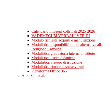
Calendario Impegni collegiali 2025-2026
VADEMECUM VERBALI VER.DI
Modulo richiesta acquisti e manutenzione
Modulistica disponibilità ore di alternativa alla
Religione Cattolica
Modulistica graduatoria interna di Istituto
Modulistica uscite didattiche
Modulistica viaggio di istruzione
Modulistica rimborso spese viaggi
Piattaforma Office 365
Albo Sindacale