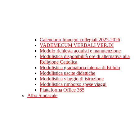
Calendario Impegni collegiali 2025-2026
VADEMECUM VERBALI VER.DI
Modulo richiesta acquisti e manutenzione
Modulistica disponibilità ore di alternativa alla
Religione Cattolica
Modulistica graduatoria interna di Istituto
Modulistica uscite didattiche
Modulistica viaggio di istruzione
Modulistica rimborso spese viaggi
Piattaforma Office 365
Albo Sindacale