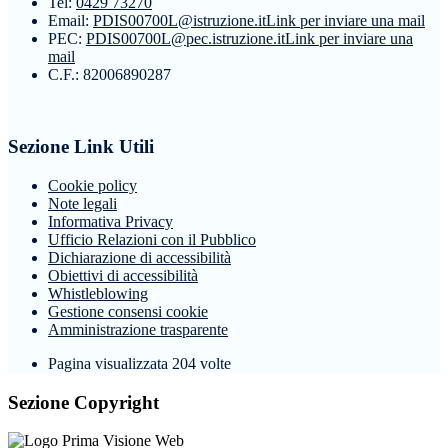
Tel:
0429 73270
Email:
PDIS00700L@istruzione.it
Link per inviare una mail
PEC:
PDIS00700L@pec.istruzione.it
Link per inviare una
mail
C.F.: 82006890287
Sezione Link Utili
Cookie policy
Note legali
Informativa Privacy
Ufficio Relazioni con il Pubblico
Dichiarazione di accessibilità
Obiettivi di accessibilità
Whistleblowing
Gestione consensi cookie
Amministrazione trasparente
Pagina visualizzata
204
volte
Sezione Copyright