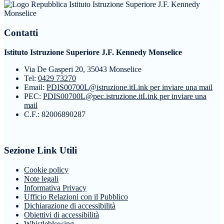
Istituto Istruzione Superiore J.F. Kennedy
Monselice
Contatti
Istituto Istruzione Superiore J.F. Kennedy Monselice
Via De Gasperi 20, 35043 Monselice
Tel:
0429 73270
Email:
PDIS00700L@istruzione.it
Link per inviare una mail
PEC:
PDIS00700L@pec.istruzione.it
Link per inviare una
mail
C.F.: 82006890287
Sezione Link Utili
Cookie policy
Note legali
Informativa Privacy
Ufficio Relazioni con il Pubblico
Dichiarazione di accessibilità
Obiettivi di accessibilità
Whistleblowing