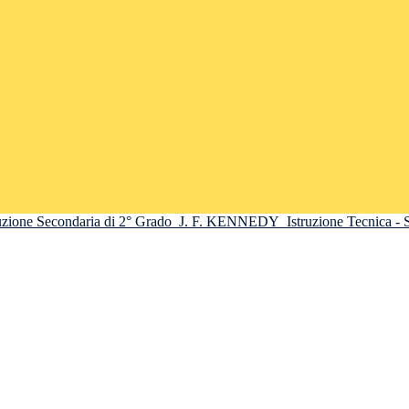
truzione Secondaria di 2° Grado
J. F. KENNEDY
Istruzione Tecnica -