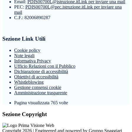
Email:
PDIS00700L@istruzione.it
Link per inviare una mail
PEC:
PDIS00700L@pec.istruzione.it
Link per inviare una
mail
C.F.: 82006890287
Sezione Link Utili
Cookie policy
Note legali
Informativa Privacy
Ufficio Relazioni con il Pubblico
Dichiarazione di accessibilità
Obiettivi di accessibilità
Whistleblowing
Gestione consensi cookie
Amministrazione trasparente
Pagina visualizzata
765
volte
Sezione Copyright
Copyright 2026 | Engineered and powered by Gruppo Spaggiari