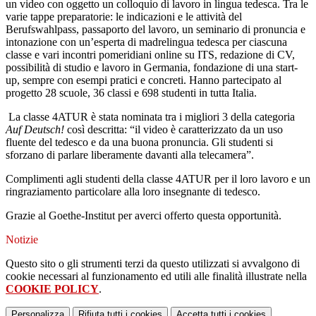
un video con oggetto un colloquio di lavoro in lingua tedesca. Tra le
varie tappe preparatorie: le indicazioni e le attività del
Berufswahlpass, passaporto del lavoro, un seminario di pronuncia e
intonazione con un’esperta di madrelingua tedesca per ciascuna
classe e vari incontri pomeridiani online su ITS, redazione di CV,
possibilità di studio e lavoro in Germania, fondazione di una start-
up, sempre con esempi pratici e concreti. Hanno partecipato al
progetto 28 scuole, 36 classi e 698 studenti in tutta Italia.
La classe 4ATUR è stata nominata tra i migliori 3 della categoria
Auf Deutsch!
così descritta: “il video è caratterizzato da un uso
fluente del tedesco e da una buona pronuncia. Gli studenti si
sforzano di parlare liberamente davanti alla telecamera”.
Complimenti agli studenti della classe 4ATUR per il loro lavoro e un
ringraziamento particolare alla loro insegnante di tedesco.
Grazie al Goethe-Institut per averci offerto questa opportunità.
Notizie
Questo sito o gli strumenti terzi da questo utilizzati si avvalgono di
cookie necessari al funzionamento ed utili alle finalità illustrate nella
COOKIE POLICY
.
Personalizza
Rifiuta tutti
i cookies
Accetta tutti
i cookies