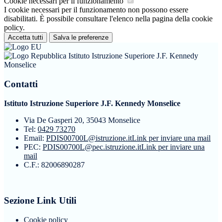
Cookie necessari per il funzionamento
I cookie necessari per il funzionamento non possono essere
disabilitati. È possibile consultare l'elenco nella pagina della cookie
policy.
Accetta tutti
Salva le preferenze
Istituto Istruzione Superiore J.F. Kennedy
Monselice
Contatti
Istituto Istruzione Superiore J.F. Kennedy Monselice
Via De Gasperi 20, 35043 Monselice
Tel:
0429 73270
Email:
PDIS00700L@istruzione.it
Link per inviare una mail
PEC:
PDIS00700L@pec.istruzione.it
Link per inviare una
mail
C.F.: 82006890287
Sezione Link Utili
Cookie policy