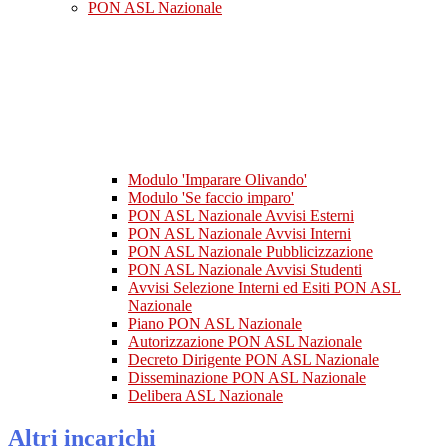
PON ASL Nazionale
Modulo 'Imparare Olivando'
Modulo 'Se faccio imparo'
PON ASL Nazionale Avvisi Esterni
PON ASL Nazionale Avvisi Interni
PON ASL Nazionale Pubblicizzazione
PON ASL Nazionale Avvisi Studenti
Avvisi Selezione Interni ed Esiti PON ASL
Nazionale
Piano PON ASL Nazionale
Autorizzazione PON ASL Nazionale
Decreto Dirigente PON ASL Nazionale
Disseminazione PON ASL Nazionale
Delibera ASL Nazionale
Altri incarichi