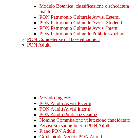
Modulo Botanica: classificazione e schedatura
piante
PON Patrimonio Culturale Avvisi Esterni
PON Patrimonio Culturale Avvisi Studenti
PON Patrimonio Culturale Avvisi Interni
PON Patrimonio Culturale Pubblicizzazione
PON Competenze di Base edizione 2
PON Adulti
Modulo Inglese
PON Adulti Avvisi Esterni
PON Adulti Avvisi Interni
PON Adulti Pubblicizzazione
Nomina Commissione valutazione candidature
Avvisi Selezione Interni PON Adulti
Piano PON Adulti
Graduatoria Veneto PON Adulti