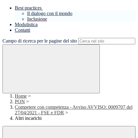
Best practices
Il dialogo con il mondo
Inclusione
Modulistica
Contatti
Campo di ricerca per le pagine del sito
Home
>
PON
>
Competere con competenza - Avviso AVVISO: 0009707 del
27/04/2021 - FSE e FDR
>
Altri incarichi