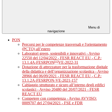
Menu di
navigazione
PON
Percorsi per le competenze trasversali e l'orientamento
(PCTO) all’estero
Laboratori green, sostenibili e innovativi - Avviso
22550 del 12/04/2022 - FESR REACT EU - C.P.:
13.1.4A-FESRPONVE-2022-31
Dotazione di attrezzature per la trasformazione digitale
della didattica e dell’organizzazione scolastica - Avviso
28966 del 06/09/2021 - FESR REACT EU - C.P.:
13.1.2A-FESRPON-VE-2021-157
Cablaggio strutturato e sicuro all’interno degli edifici
scolastici - Avviso 20480 del 20/07/2021 - FESR
REACT EU
Competere con competenza - Avviso AVVISO:
0009707 del 27/04/2021 - FSE e FDR