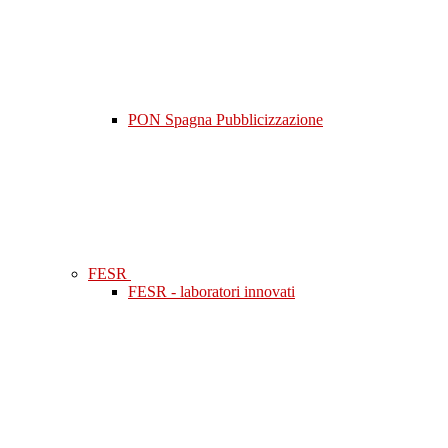
PON Spagna Pubblicizzazione
FESR
FESR - laboratori innovati