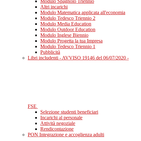
Modulo Spagnolo Triennio
Altri incarichi
Modulo Matematica applicata all'economia
Modulo Tedesco Triennio 2
Modulo Media Education
Modulo Outdoor Education
Modulo Inglese Biennio
Modulo Progetta la tua Impresa
Modulo Tedesco Triennio 1
Pubblicità
Libri includenti - AVVISO 19146 del 06/07/2020 -
FSE
Selezione studenti beneficiari
Incarichi al personale
Attività negoziale
Rendicontazione
PON Integrazione e accoglienza adulti