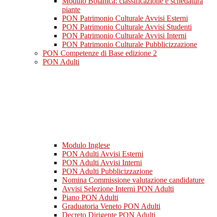
Modulo Botanica: classificazione e schedatura
piante
PON Patrimonio Culturale Avvisi Esterni
PON Patrimonio Culturale Avvisi Studenti
PON Patrimonio Culturale Avvisi Interni
PON Patrimonio Culturale Pubblicizzazione
PON Competenze di Base edizione 2
PON Adulti
Modulo Inglese
PON Adulti Avvisi Esterni
PON Adulti Avvisi Interni
PON Adulti Pubblicizzazione
Nomina Commissione valutazione candidature
Avvisi Selezione Interni PON Adulti
Piano PON Adulti
Graduatoria Veneto PON Adulti
Decreto Dirigente PON Adulti