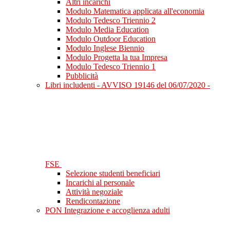
Altri incarichi
Modulo Matematica applicata all'economia
Modulo Tedesco Triennio 2
Modulo Media Education
Modulo Outdoor Education
Modulo Inglese Biennio
Modulo Progetta la tua Impresa
Modulo Tedesco Triennio 1
Pubblicità
Libri includenti - AVVISO 19146 del 06/07/2020 -
FSE
Selezione studenti beneficiari
Incarichi al personale
Attività negoziale
Rendicontazione
PON Integrazione e accoglienza adulti