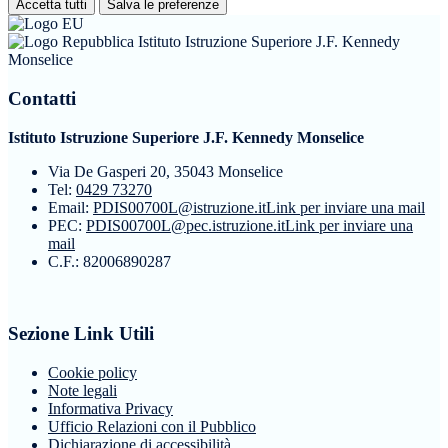
Accetta tutti
Salva le preferenze
Istituto Istruzione Superiore J.F. Kennedy
Monselice
Contatti
Istituto Istruzione Superiore J.F. Kennedy Monselice
Via De Gasperi 20, 35043 Monselice
Tel:
0429 73270
Email:
PDIS00700L@istruzione.it
Link per inviare una mail
PEC:
PDIS00700L@pec.istruzione.it
Link per inviare una
mail
C.F.: 82006890287
Sezione Link Utili
Cookie policy
Note legali
Informativa Privacy
Ufficio Relazioni con il Pubblico
Dichiarazione di accessibilità