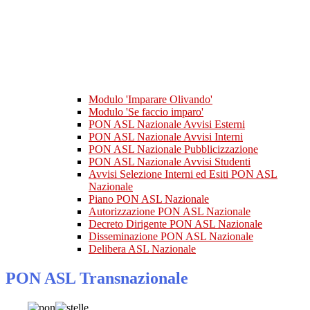
Modulo 'Imparare Olivando'
Modulo 'Se faccio imparo'
PON ASL Nazionale Avvisi Esterni
PON ASL Nazionale Avvisi Interni
PON ASL Nazionale Pubblicizzazione
PON ASL Nazionale Avvisi Studenti
Avvisi Selezione Interni ed Esiti PON ASL
Nazionale
Piano PON ASL Nazionale
Autorizzazione PON ASL Nazionale
Decreto Dirigente PON ASL Nazionale
Disseminazione PON ASL Nazionale
Delibera ASL Nazionale
PON ASL Transnazionale