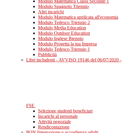
Modulo Matematica Classi Seconde 1
Modulo Spagnolo Triennio
Altri incarichi
Modulo Matematica applicata all'economia
Modulo Tedesco Triennio 2
Modulo Media Education
Modulo Outdoor Education
Modulo Inglese Biennio
Modulo Progetta la tua Impresa
Modulo Tedesco Triennio 1
Pubblicità
Libri includenti - AVVISO 19146 del 06/07/2020 -
FSE
Selezione studenti beneficiari
Incarichi al personale
Attività negoziale
Rendicontazione
PON Integrazione e accoglienza adulti