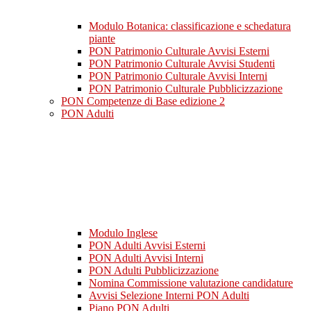
Modulo Botanica: classificazione e schedatura
piante
PON Patrimonio Culturale Avvisi Esterni
PON Patrimonio Culturale Avvisi Studenti
PON Patrimonio Culturale Avvisi Interni
PON Patrimonio Culturale Pubblicizzazione
PON Competenze di Base edizione 2
PON Adulti
Modulo Inglese
PON Adulti Avvisi Esterni
PON Adulti Avvisi Interni
PON Adulti Pubblicizzazione
Nomina Commissione valutazione candidature
Avvisi Selezione Interni PON Adulti
Piano PON Adulti