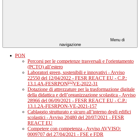
Menu di
navigazione
PON
Percorsi per le competenze trasversali e l'orientamento
(PCTO) all’estero
Laboratori green, sostenibili e innovativi - Avviso
22550 del 12/04/2022 - FESR REACT EU - C.P.:
13.1.4A-FESRPONVE-2022-31
Dotazione di attrezzature per la trasformazione digitale
della didattica e dell’organizzazione scolastica - Avviso
28966 del 06/09/2021 - FESR REACT EU - C.P.:
13.1.2A-FESRPON-VE-2021-157
Cablaggio strutturato e sicuro all’interno degli edifici
scolastici - Avviso 20480 del 20/07/2021 - FESR
REACT EU
Competere con competenza - Avviso AVVISO:
0009707 del 27/04/2021 - FSE e FDR