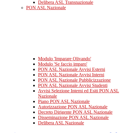
Delibera ASL Transnazionale
PON ASL Nazionale
Modulo 'Imparare Olivando'
Modulo 'Se faccio imparo'
PON ASL Nazionale Avvisi Esterni
PON ASL Nazionale Avvisi Interni
PON ASL Nazionale Pubblicizzazione
PON ASL Nazionale Avvisi Studenti
Avvisi Selezione Interni ed Esiti PON ASL
Nazionale
Piano PON ASL Nazionale
Autorizzazione PON ASL Nazionale
Decreto Dirigente PON ASL Nazionale
Disseminazione PON ASL Nazionale
Delibera ASL Nazionale