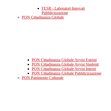
FESR - Laboratori Innovati
Pubblicizzazione
PON Cittadinanza Globale
PON Cittadinanza Globale Avvisi Esterni
PON Cittadinanza Globale Avvisi Studenti
PON Cittadinanza Globale Avvisi Interni
PON Cittadinanza Globale Pubblicizzazione
PON Patrimonio Culturale