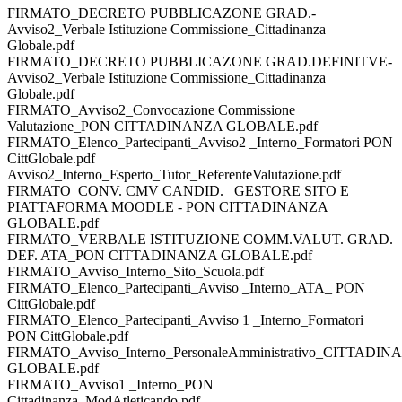
FIRMATO_DECRETO PUBBLICAZONE GRAD.-
Avviso2_Verbale Istituzione Commissione_Cittadinanza
Globale.pdf
FIRMATO_DECRETO PUBBLICAZONE GRAD.DEFINITVE-
Avviso2_Verbale Istituzione Commissione_Cittadinanza
Globale.pdf
FIRMATO_Avviso2_Convocazione Commissione
Valutazione_PON CITTADINANZA GLOBALE.pdf
FIRMATO_Elenco_Partecipanti_Avviso2 _Interno_Formatori PON
CittGlobale.pdf
Avviso2_Interno_Esperto_Tutor_ReferenteValutazione.pdf
FIRMATO_CONV. CMV CANDID._ GESTORE SITO E
PIATTAFORMA MOODLE - PON CITTADINANZA
GLOBALE.pdf
FIRMATO_VERBALE ISTITUZIONE COMM.VALUT. GRAD.
DEF. ATA_PON CITTADINANZA GLOBALE.pdf
FIRMATO_Avviso_Interno_Sito_Scuola.pdf
FIRMATO_Elenco_Partecipanti_Avviso _Interno_ATA_ PON
CittGlobale.pdf
FIRMATO_Elenco_Partecipanti_Avviso 1 _Interno_Formatori
PON CittGlobale.pdf
FIRMATO_Avviso_Interno_PersonaleAmministrativo_CITTADI
GLOBALE.pdf
FIRMATO_Avviso1 _Interno_PON
Cittadinanza_ModAtleticando.pdf