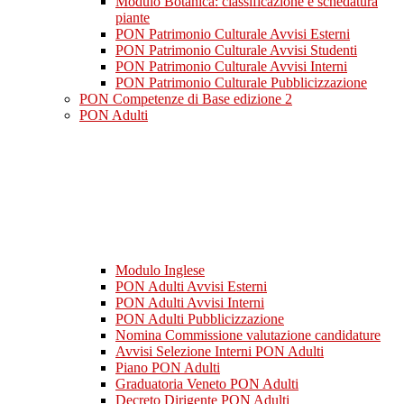
Modulo Botanica: classificazione e schedatura
piante
PON Patrimonio Culturale Avvisi Esterni
PON Patrimonio Culturale Avvisi Studenti
PON Patrimonio Culturale Avvisi Interni
PON Patrimonio Culturale Pubblicizzazione
PON Competenze di Base edizione 2
PON Adulti
Modulo Inglese
PON Adulti Avvisi Esterni
PON Adulti Avvisi Interni
PON Adulti Pubblicizzazione
Nomina Commissione valutazione candidature
Avvisi Selezione Interni PON Adulti
Piano PON Adulti
Graduatoria Veneto PON Adulti
Decreto Dirigente PON Adulti