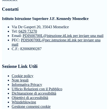
Contatti
Istituto Istruzione Superiore J.F. Kennedy Monselice
Via De Gasperi 20, 35043 Monselice
Tel:
0429 73270
Email:
PDIS00700L@istruzione.it
Link per inviare una mail
PEC:
PDIS00700L@pec.istruzione.it
Link per inviare una
mail
C.F.: 82006890287
Sezione Link Utili
Cookie policy
Note legali
Informativa Privacy
Ufficio Relazioni con il Pubblico
Dichiarazione di accessibilità
Obiettivi di accessibilità
Whistleblowing
Gestione consensi cookie