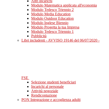
Altri incarichi
Modulo Matematica applicata all'economia
Modulo Tedesco Triennio 2
Modulo Media Education
Modulo Outdoor Education
Modulo Inglese Biennio
Modulo Progetta la tua Impresa
Modulo Tedesco Triennio 1
Pubblicità
Libri includenti - AVVISO 19146 del 06/07/2020 -
FSE
Selezione studenti beneficiari
Incarichi al personale
Attività negoziale
Rendicontazione
PON Integrazione e accoglienza adulti