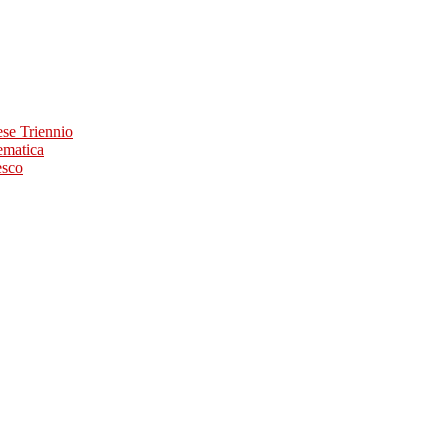
ese Triennio
ematica
esco