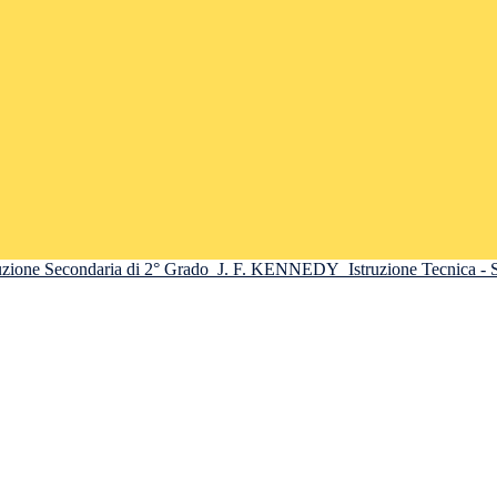
truzione Secondaria di 2° Grado
J. F. KENNEDY
Istruzione Tecnica -