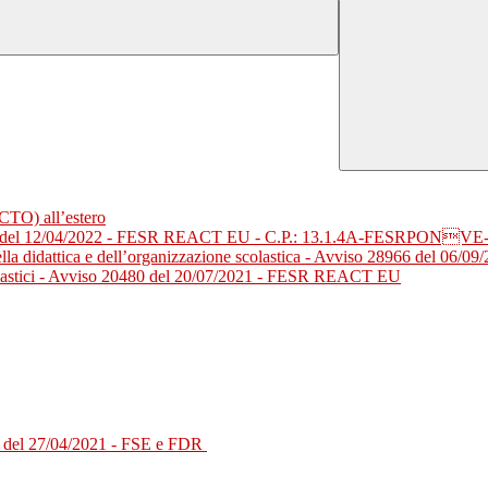
PCTO) all’estero
 22550 del 12/04/2022 - FESR REACT EU - C.P.: 13.1.4A-FESRPONVE
le della didattica e dell’organizzazione scolastica - Avviso 28966 
i scolastici - Avviso 20480 del 20/07/2021 - FESR REACT EU
 del 27/04/2021 - FSE e FDR