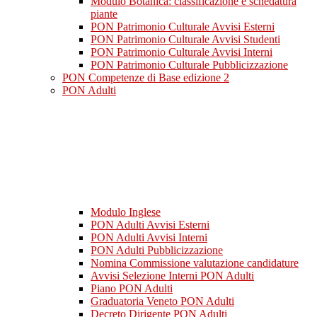
Modulo Botanica: classificazione e schedatura
piante
PON Patrimonio Culturale Avvisi Esterni
PON Patrimonio Culturale Avvisi Studenti
PON Patrimonio Culturale Avvisi Interni
PON Patrimonio Culturale Pubblicizzazione
PON Competenze di Base edizione 2
PON Adulti
Modulo Inglese
PON Adulti Avvisi Esterni
PON Adulti Avvisi Interni
PON Adulti Pubblicizzazione
Nomina Commissione valutazione candidature
Avvisi Selezione Interni PON Adulti
Piano PON Adulti
Graduatoria Veneto PON Adulti
Decreto Dirigente PON Adulti