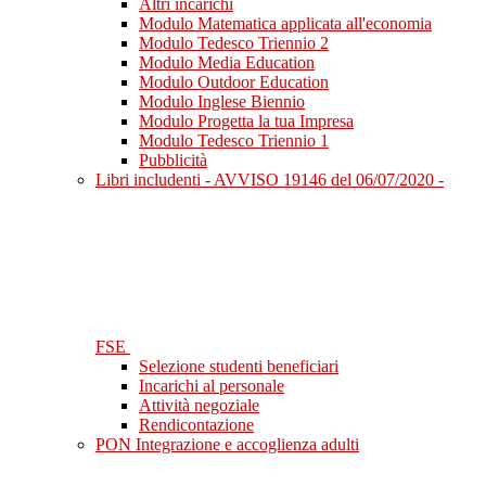
Altri incarichi
Modulo Matematica applicata all'economia
Modulo Tedesco Triennio 2
Modulo Media Education
Modulo Outdoor Education
Modulo Inglese Biennio
Modulo Progetta la tua Impresa
Modulo Tedesco Triennio 1
Pubblicità
Libri includenti - AVVISO 19146 del 06/07/2020 -
FSE
Selezione studenti beneficiari
Incarichi al personale
Attività negoziale
Rendicontazione
PON Integrazione e accoglienza adulti