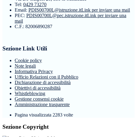
Tel:
0429 73270
Email:
PDIS00700L@istruzione.it
Link per inviare una mail
PEC:
PDIS00700L@pec.istruzione.it
Link per inviare una
mail
C.F.: 82006890287
Sezione Link Utili
Cookie policy
Note legali
Informativa Privacy
Ufficio Relazioni con il Pubblico
Dichiarazione di accessibilità
Obiettivi di accessibilità
Whistleblowing
Gestione consensi cookie
Amministrazione trasparente
Pagina visualizzata
2283
volte
Sezione Copyright