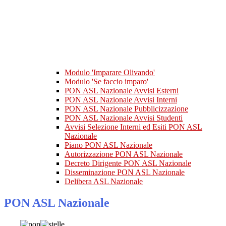
Modulo 'Imparare Olivando'
Modulo 'Se faccio imparo'
PON ASL Nazionale Avvisi Esterni
PON ASL Nazionale Avvisi Interni
PON ASL Nazionale Pubblicizzazione
PON ASL Nazionale Avvisi Studenti
Avvisi Selezione Interni ed Esiti PON ASL
Nazionale
Piano PON ASL Nazionale
Autorizzazione PON ASL Nazionale
Decreto Dirigente PON ASL Nazionale
Disseminazione PON ASL Nazionale
Delibera ASL Nazionale
PON ASL Nazionale