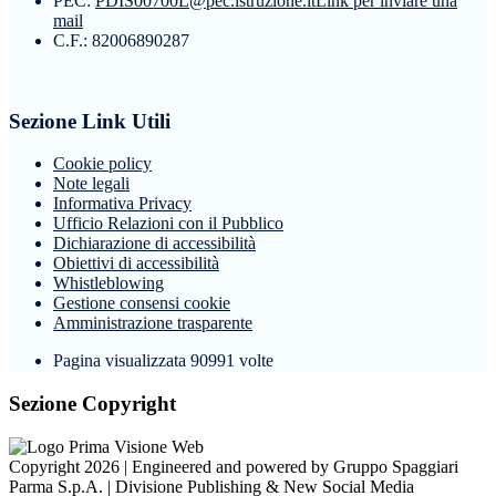
PEC:
PDIS00700L@pec.istruzione.it
Link per inviare una
mail
C.F.: 82006890287
Sezione Link Utili
Cookie policy
Note legali
Informativa Privacy
Ufficio Relazioni con il Pubblico
Dichiarazione di accessibilità
Obiettivi di accessibilità
Whistleblowing
Gestione consensi cookie
Amministrazione trasparente
Pagina visualizzata
90991
volte
Sezione Copyright
Copyright 2026 | Engineered and powered by Gruppo Spaggiari
Parma S.p.A. | Divisione Publishing & New Social Media