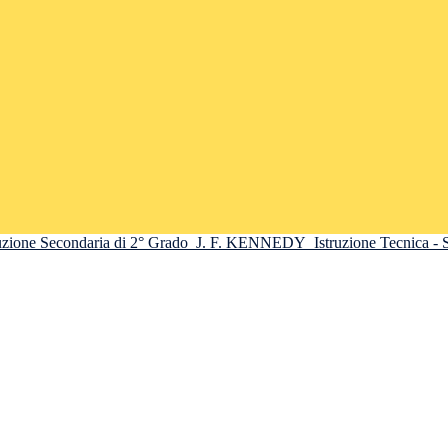
truzione Secondaria di 2° Grado
J. F. KENNEDY
Istruzione Tecnica -