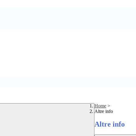
Home
>
Altre info
Altre info