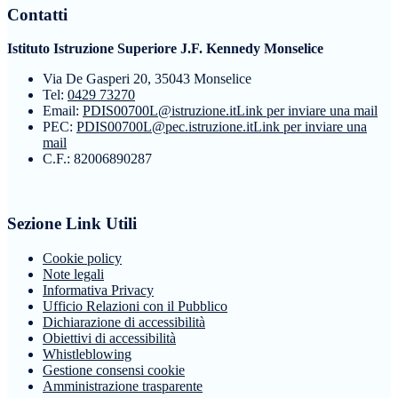
Contatti
Istituto Istruzione Superiore J.F. Kennedy Monselice
Via De Gasperi 20, 35043 Monselice
Tel:
0429 73270
Email:
PDIS00700L@istruzione.it
Link per inviare una mail
PEC:
PDIS00700L@pec.istruzione.it
Link per inviare una
mail
C.F.: 82006890287
Sezione Link Utili
Cookie policy
Note legali
Informativa Privacy
Ufficio Relazioni con il Pubblico
Dichiarazione di accessibilità
Obiettivi di accessibilità
Whistleblowing
Gestione consensi cookie
Amministrazione trasparente