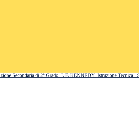
truzione Secondaria di 2° Grado
J. F. KENNEDY
Istruzione Tecnica -