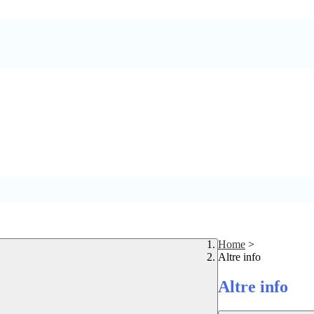
Home
>
Altre info
Altre info