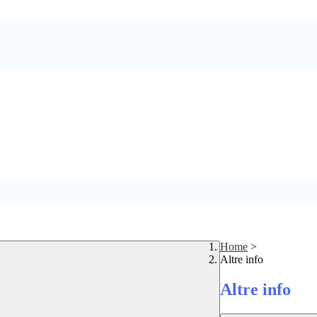
Home
>
Altre info
Altre info