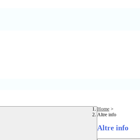
Home
>
Altre info
Altre info