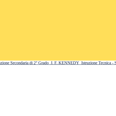
truzione Secondaria di 2° Grado
J. F. KENNEDY
Istruzione Tecnica -