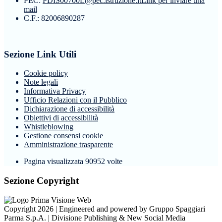
PEC:
PDIS00700L@pec.istruzione.it
Link per inviare una
mail
C.F.: 82006890287
Sezione Link Utili
Cookie policy
Note legali
Informativa Privacy
Ufficio Relazioni con il Pubblico
Dichiarazione di accessibilità
Obiettivi di accessibilità
Whistleblowing
Gestione consensi cookie
Amministrazione trasparente
Pagina visualizzata
90952
volte
Sezione Copyright
Copyright 2026 | Engineered and powered by Gruppo Spaggiari
Parma S.p.A. | Divisione Publishing & New Social Media