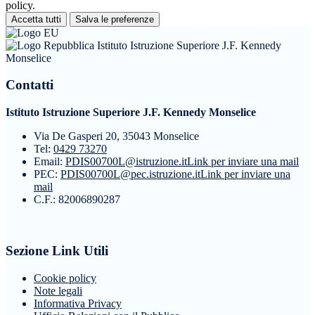
policy.
Accetta tutti
Salva le preferenze
Istituto Istruzione Superiore J.F. Kennedy
Monselice
Contatti
Istituto Istruzione Superiore J.F. Kennedy Monselice
Via De Gasperi 20, 35043 Monselice
Tel:
0429 73270
Email:
PDIS00700L@istruzione.it
Link per inviare una mail
PEC:
PDIS00700L@pec.istruzione.it
Link per inviare una
mail
C.F.: 82006890287
Sezione Link Utili
Cookie policy
Note legali
Informativa Privacy