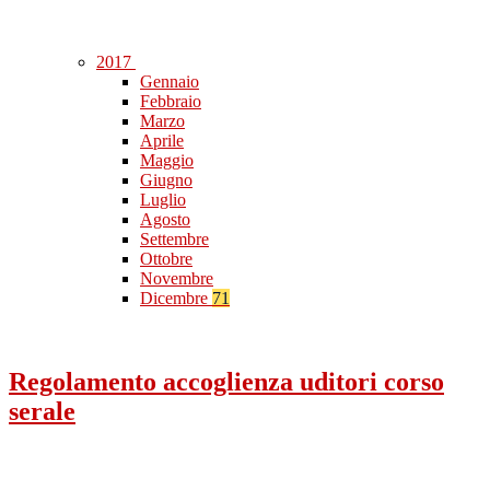
2017
Gennaio
Febbraio
Marzo
Aprile
Maggio
Giugno
Luglio
Agosto
Settembre
Ottobre
Novembre
Dicembre
71
Regolamento accoglienza uditori corso
serale