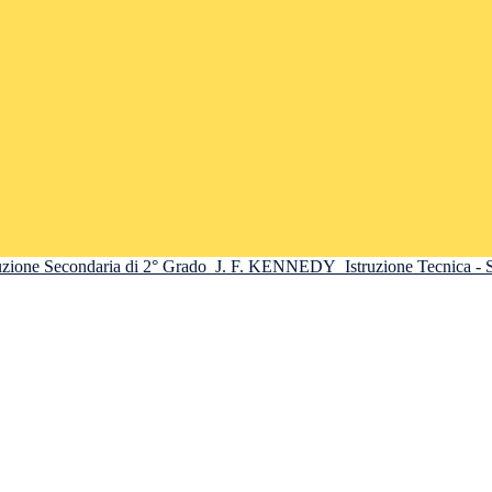
truzione Secondaria di 2° Grado
J. F. KENNEDY
Istruzione Tecnica -