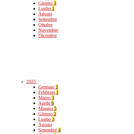
Giugno
3
Luglio
1
Agosto
Settembre
Ottobre
Novembre
Dicembre
2025
Gennaio
2
Febbraio
1
Marzo
3
Aprile
6
Maggio
5
Giugno
2
Luglio
3
Agosto
Settembre
4