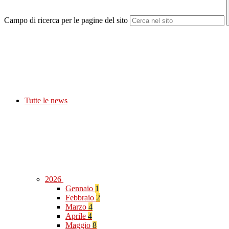
Campo di ricerca per le pagine del sito
Tutte le news
2026
Gennaio
1
Febbraio
2
Marzo
4
Aprile
4
Maggio
8