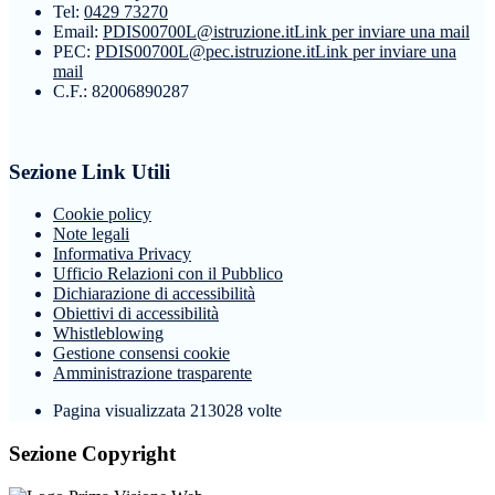
Tel:
0429 73270
Email:
PDIS00700L@istruzione.it
Link per inviare una mail
PEC:
PDIS00700L@pec.istruzione.it
Link per inviare una
mail
C.F.: 82006890287
Sezione Link Utili
Cookie policy
Note legali
Informativa Privacy
Ufficio Relazioni con il Pubblico
Dichiarazione di accessibilità
Obiettivi di accessibilità
Whistleblowing
Gestione consensi cookie
Amministrazione trasparente
Pagina visualizzata
213028
volte
Sezione Copyright