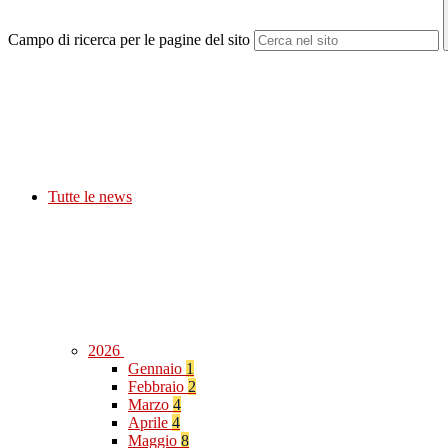
Campo di ricerca per le pagine del sito
Tutte le news
2026
Gennaio
1
Febbraio
2
Marzo
4
Aprile
4
Maggio
8