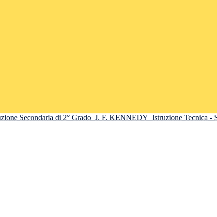
truzione Secondaria di 2° Grado
J. F. KENNEDY
Istruzione Tecnica -