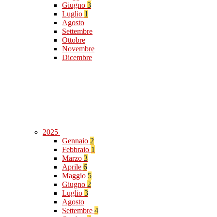
Giugno
3
Luglio
1
Agosto
Settembre
Ottobre
Novembre
Dicembre
2025
Gennaio
2
Febbraio
1
Marzo
3
Aprile
6
Maggio
5
Giugno
2
Luglio
3
Agosto
Settembre
4