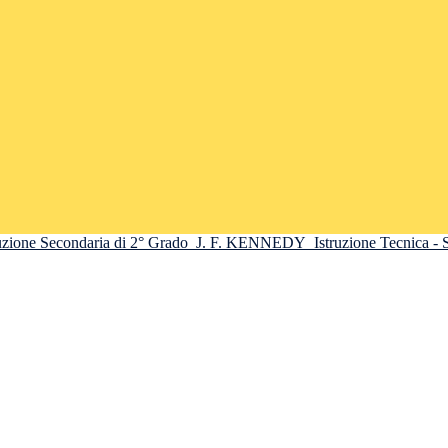
truzione Secondaria di 2° Grado
J. F. KENNEDY
Istruzione Tecnica -