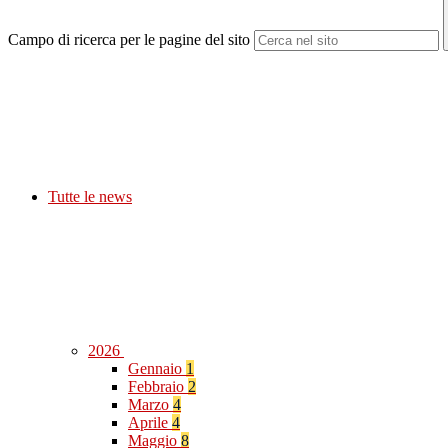
Campo di ricerca per le pagine del sito
Tutte le news
2026
Gennaio
1
Febbraio
2
Marzo
4
Aprile
4
Maggio
8