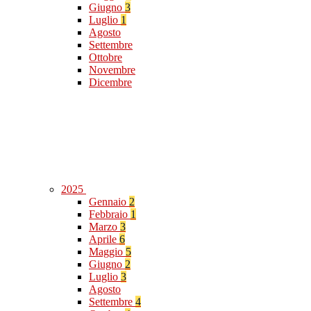
Giugno
3
Luglio
1
Agosto
Settembre
Ottobre
Novembre
Dicembre
2025
Gennaio
2
Febbraio
1
Marzo
3
Aprile
6
Maggio
5
Giugno
2
Luglio
3
Agosto
Settembre
4