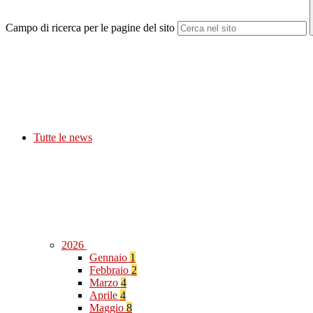
Campo di ricerca per le pagine del sito
Tutte le news
2026
Gennaio
1
Febbraio
2
Marzo
4
Aprile
4
Maggio
8