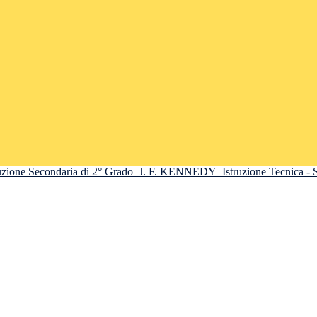
truzione Secondaria di 2° Grado
J. F. KENNEDY
Istruzione Tecnica -