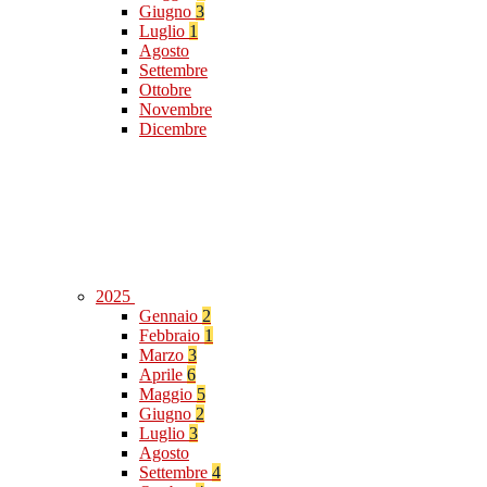
Giugno
3
Luglio
1
Agosto
Settembre
Ottobre
Novembre
Dicembre
2025
Gennaio
2
Febbraio
1
Marzo
3
Aprile
6
Maggio
5
Giugno
2
Luglio
3
Agosto
Settembre
4