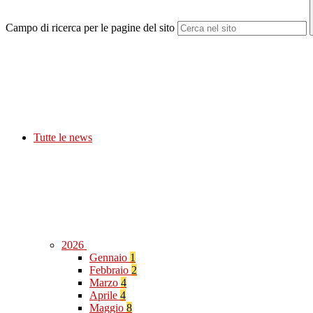
Campo di ricerca per le pagine del sito
Tutte le news
2026
Gennaio
1
Febbraio
2
Marzo
4
Aprile
4
Maggio
8