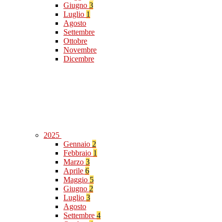
Giugno
3
Luglio
1
Agosto
Settembre
Ottobre
Novembre
Dicembre
2025
Gennaio
2
Febbraio
1
Marzo
3
Aprile
6
Maggio
5
Giugno
2
Luglio
3
Agosto
Settembre
4