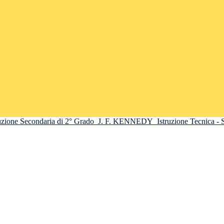
truzione Secondaria di 2° Grado
J. F. KENNEDY
Istruzione Tecnica -